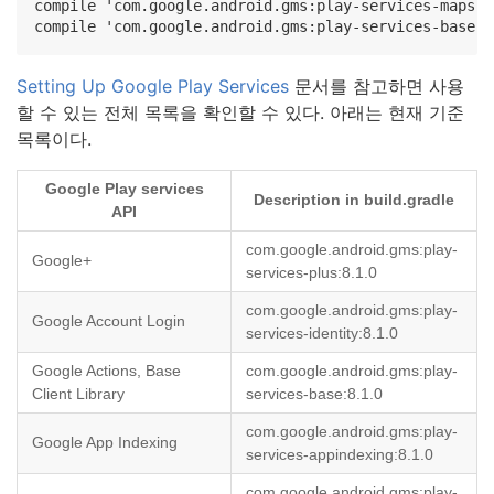
compile 'com.google.android.gms:play-services-maps:6.
compile 'com.google.android.gms:play-services-base:6
Setting Up Google Play Services
문서를 참고하면 사용
할 수 있는 전체 목록을 확인할 수 있다. 아래는 현재 기준
목록이다.
Google Play services
Description in build.gradle
API
com.google.android.gms:play-
Google+
services-plus:8.1.0
com.google.android.gms:play-
Google Account Login
services-identity:8.1.0
Google Actions, Base
com.google.android.gms:play-
Client Library
services-base:8.1.0
com.google.android.gms:play-
Google App Indexing
services-appindexing:8.1.0
com.google.android.gms:play-