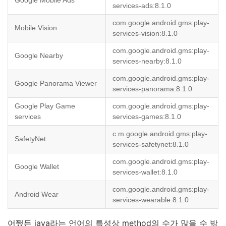
Google Mobile Ads
services-ads:8.1.0
com.google.android.gms:play-
Mobile Vision
services-vision:8.1.0
com.google.android.gms:play-
Google Nearby
services-nearby:8.1.0
com.google.android.gms:play-
Google Panorama Viewer
services-panorama:8.1.0
Google Play Game
com.google.android.gms:play-
services
services-games:8.1.0
c m.google.android.gms:play-
SafetyNet
services-safetynet:8.1.0
com.google.android.gms:play-
Google Wallet
services-wallet:8.1.0
com.google.android.gms:play-
Android Wear
services-wearable:8.1.0
어쨌든 java라는 언어의 특성상 method의 수가 많을 수 밖