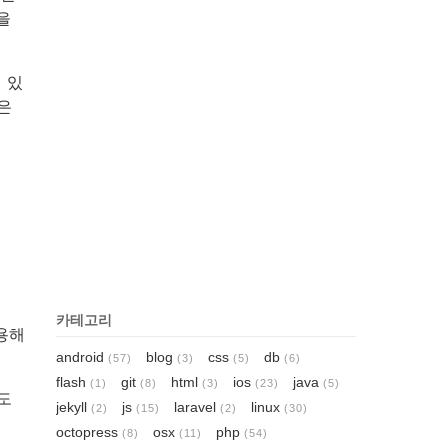
을
 있
은
카테고리
용해
android
blog
css
db
(57)
(3)
(5)
(6)
flash
git
html
ios
java
(1)
(8)
(3)
(23)
(5)
도
jekyll
js
laravel
linux
(2)
(15)
(2)
(30)
octopress
osx
php
(8)
(11)
(54)