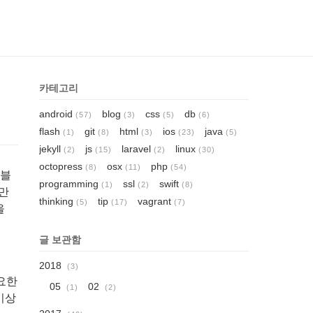
카테고리
android
blog
css
db
(57)
(3)
(5)
(6)
flash
git
html
ios
java
(1)
(8)
(3)
(23)
(5)
jekyll
js
laravel
linux
(2)
(15)
(2)
(30)
octopress
osx
php
(8)
(11)
(54)
 블
programming
ssl
swift
(1)
(2)
(8)
만
thinking
tip
vagrant
(5)
(17)
(7)
을
글 보관함
2018
(3)
요한
05
02
(1)
(2)
이상