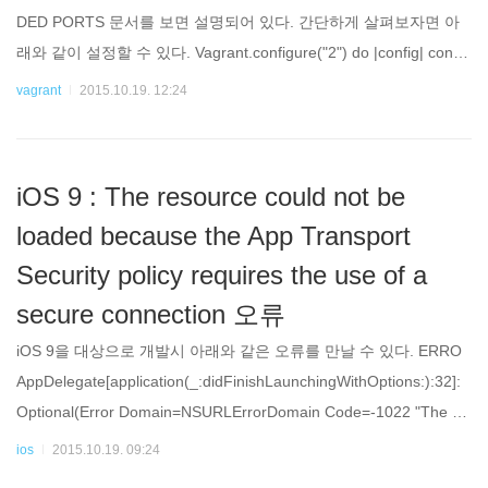
DED PORTS 문서를 보면 설명되어 있다. 간단하게 살펴보자면 아
래와 같이 설정할 수 있다. Vagrant.configure("2") do |config| confi
g.vm.network "forwarded_port", guest: 80, host: 8080 end 위 설정
vagrant
2015.10.19. 12:24
의 의미는 host(PC)에 8080 포트로 접근하면 guest(VM)의 80 포트
로 포워딩 한다는 뜻이다. 따라서 host에서 localhost:8080로 접속하
면 guest의 웹
iOS 9 : The resource could not be
loaded because the App Transport
Security policy requires the use of a
secure connection 오류
iOS 9을 대상으로 개발시 아래와 같은 오류를 만날 수 있다. ERRO
AppDelegate[application(_:didFinishLaunchingWithOptions:):32]:
Optional(Error Domain=NSURLErrorDomain Code=-1022 "The re
source could not be loaded because the App Transport Security p
ios
2015.10.19. 09:24
olicy requires the use of a secure connection." UserInfo={NSUnde