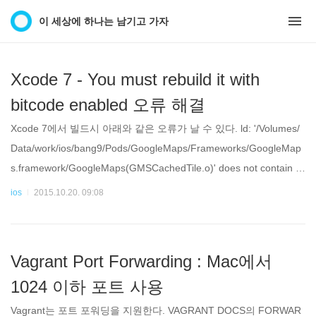
이 세상에 하나는 남기고 가자
Xcode 7 - You must rebuild it with
bitcode enabled 오류 해결
Xcode 7에서 빌드시 아래와 같은 오류가 날 수 있다. ld: '/Volumes/
Data/work/ios/bang9/Pods/GoogleMaps/Frameworks/GoogleMap
s.framework/GoogleMaps(GMSCachedTile.o)' does not contain bi
tcode. You must rebuild it with bitcode enabled (Xcode setting EN
ios
2015.10.20. 09:08
ABLE_BITCODE), obtain an updated library from the vendor, or di
sable bit
Vagrant Port Forwarding : Mac에서
1024 이하 포트 사용
Vagrant는 포트 포워딩을 지원한다. VAGRANT DOCS의 FORWAR