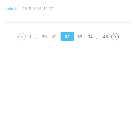
이 가능했다. 그래서 간단하게 Span 클래스를 하나 만들었다. 단, 주
android
2015.10.16. 13:37
의할 것은 multi line은 지원하지 않는다는 것이다(내가 당장 필요하
지 않아서 기능을 구현하지 않았다). VerticalCenterSpan.java impor
t android.graphics.Canvas; import android.graphi
1
30
31
32
33
34
48
...
...